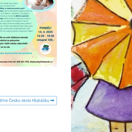
iďme Česko okolo Hlubáčku