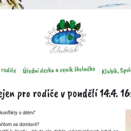
Klubík, Spol
Úřední deska a ceník školného
 rodiče
jen pro rodiče v pondělí 14.4. 1
 konflikty s dětmi"
přitom se domluvit?