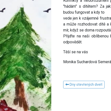
Konflikty a nedorozumění 
"hádám" s dítětem? Za ja
budou fungovat a kdy to
vede jen k vzájemné frustr
a může rozhodovat dítě a 
mír, když se doma rozpoutá 
Přijďte na naši oblíbenou
odpovědět.
Těší se na vás
Monika Suchardová Semer
Dny otevřených dveří