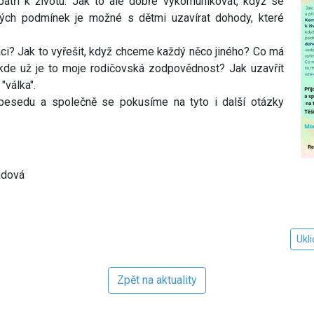
patří k životu. Jak to ale dobře vykomunikovat, když se
kých podmínek je možné s dětmi uzavírat dohody, které
aci? Jak to vyřešit, když chceme každý něco jiného? Co má
kde už je to moje rodičovská zodpovědnost? Jak uzavřít
"válka".
 besedu a společně se pokusíme na tyto i další otázky
ádová
Ukl
Zpět na aktuality